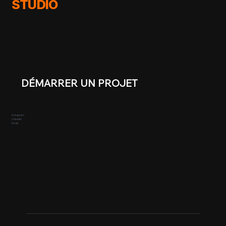
STUDIO
Vidéo IA pour Le Belamour, Lattes. 110
000 vues, 670 partages sur Instagram
DÉMARRER UN PROJET
Instagram
LinkedIn
Email