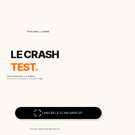
OFFRE LIMITÉE : 5 / SEMAINE
LE CRASH
TEST.
Votre communication a un problème.
On vous dit où, pourquoi, et comment le régler.
LANCER LE SCAN GRATUIT
AUCUNE CARTE BANCAIRE REQUISE