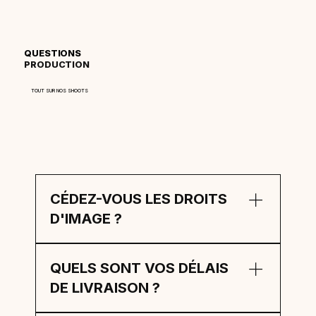
QUESTIONS
PRODUCTION
TOUT SUR NOS SHOOTS
CÉDEZ-VOUS LES DROITS
D'IMAGE ?
Oui. Chez Kynse, la transparence est totale. Une
QUELS SONT VOS DÉLAIS
fois la prestation réglée, vous êtes propriétaire
des images pour l'utilisation définie au contrat
DE LIVRAISON ?
(Web, Print, TV).